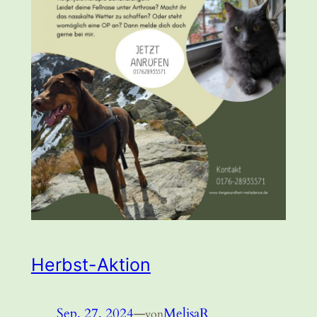
Herbst-Aktion
Sep. 27, 2024
—
MelisaR
von