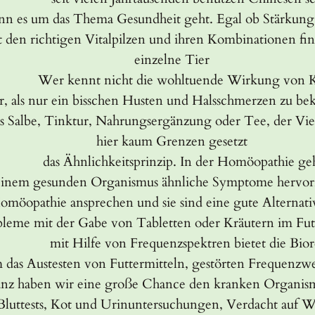
nn es um das Thema Gesundheit geht. Egal ob Stärkun
den richtigen Vitalpilzen und ihren Kombinationen find
einzelne Tier
cht die wohltuende Wirkung von Kräutern b
r, als nur ein bisschen Husten und Halsschmerzen zu be
als Salbe, Tinktur, Nahrungsergänzung oder Tee, der Vi
hier kaum Grenzen gesetzt
itsprinzip. In der Homöopathie geht es daru
i einem gesunden Organismus ähnliche Symptome hervo
 Homöopathie ansprechen und sie sind eine gute Alterna
leme mit der Gabe von Tabletten oder Kräutern im Fut
lfe von Frequenzspektren bietet die Bioresonan
m das Austesten von Futtermitteln, gestörten Frequenzw
anz haben wir eine große Chance den kranken Organism
ot und Urinuntersuchungen, Verdacht auf Wurm