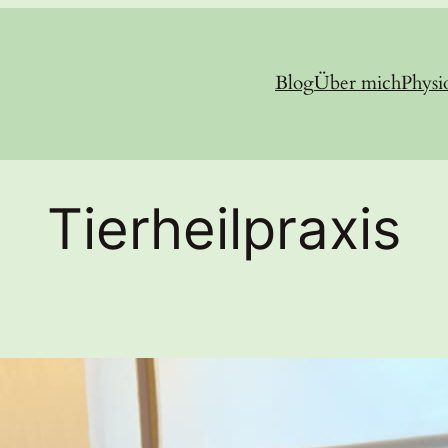
Blog
Über mich
Physi
Tierheilpraxis