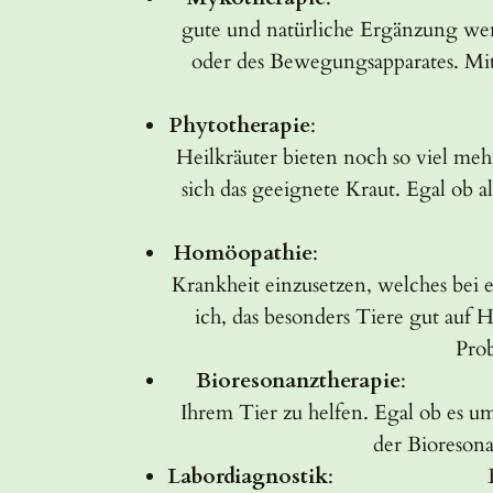
gute und natürliche Ergänzung we
oder des Bewegungsapparates. Mit 
Phytotherapie
: Wer kennt ni
Heilkräuter bieten noch so viel meh
sich das geeignete Kraut. Egal ob 
Homöopathie
: das Ähnlichke
Krankheit einzusetzen, welches be
ich, das besonders Tiere gut auf
Prob
Bioresonanztherapie
: mit Hi
Ihrem Tier zu helfen. Egal ob es u
der Bioreson
Labordiagnostik
: Bluttests, K